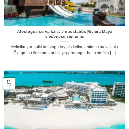
Atostogos su vaikais: 5 nuostabūs Riviera Maya
viešbučiai šeimoms
Meksika yra puiki atostogų kryptis keliaujantiems su vaikais.
Čia gausu šeimoms pritaikytų pramogų, balto smėlio [...]
11
Lie