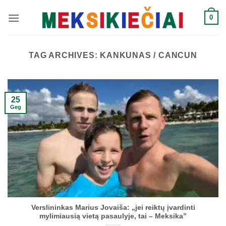
Skip
0
to
content
TAG ARCHIVES:
KANKUNAS / CANCUN
25
Geg
Verslininkas Marius Jovaiša: „jei reiktų įvardinti
mylimiausią vietą pasaulyje, tai – Meksika”