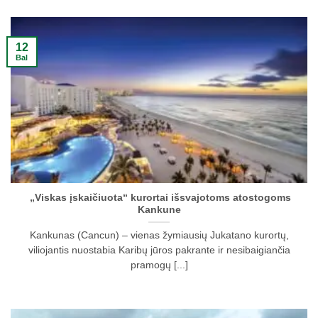
12
Bal
„Viskas įskaičiuota“ kurortai išsvajotoms atostogoms
Kankune
Kankunas (Cancun) – vienas žymiausių Jukatano kurortų,
viliojantis nuostabia Karibų jūros pakrante ir nesibaigiančia
pramogų [...]