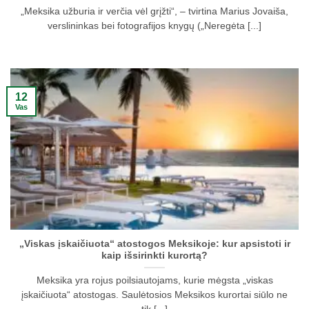
„Meksika užburia ir verčia vėl grįžti“, – tvirtina Marius Jovaiša,
verslininkas bei fotografijos knygų („Neregėta [...]
12
Vas
„Viskas įskaičiuota“ atostogos Meksikoje: kur apsistoti ir
kaip išsirinkti kurortą?
Meksika yra rojus poilsiautojams, kurie mėgsta „viskas
įskaičiuota“ atostogas. Saulėtosios Meksikos kurortai siūlo ne