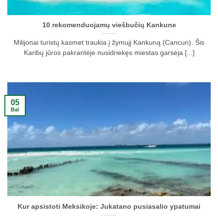
10 rekomenduojamų viešbučių Kankune
Milijonai turistų kasmet traukia į žymujį Kankuną (Cancun). Šis
Karibų jūros pakrantėje nusidriekęs miestas garsėja [...]
05
Bal
Kur apsistoti Meksikoje: Jukatano pusiasalio ypatumai