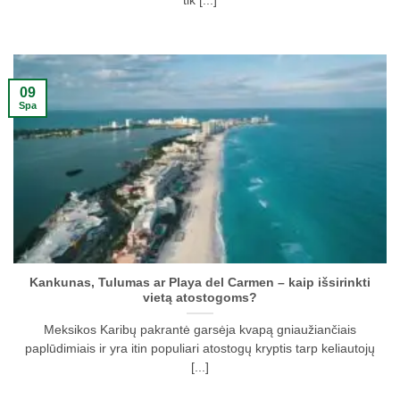
tik [...]
09
Spa
Kankunas, Tulumas ar Playa del Carmen – kaip išsirinkti
vietą atostogoms?
Meksikos Karibų pakrantė garsėja kvapą gniaužiančiais
paplūdimiais ir yra itin populiari atostogų kryptis tarp keliautojų
[...]