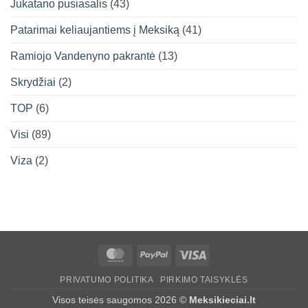
Jukatano pusiasalis
(43)
Patarimai keliaujantiems į Meksiką
(41)
Ramiojo Vandenyno pakrantė
(13)
Skrydžiai
(2)
TOP
(6)
Visi
(89)
Viza
(2)
MasterCard
PayPal
Visa
PRIVATUMO POLITIKA
PIRKIMO TAISYKLĖS
Visos teisės saugomos 2026 ©
Meksikieciai.lt