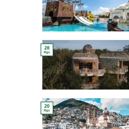
28
Rgs
20
Rgs