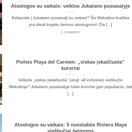
Atostogos su vaikais: veiklos Jukatano pusiasalyje
Keliausite į Jukatano pusiasalį su vaikais? Šis Meksikos kraštas
yra ideali kryptis šeimos atostogoms! Čia [...]
1 COMMENT
Poilsis Playa del Carmen: „viskas įskaičiuota”
kurortai
Ieškote „viskas įskaičiuota” (angl. all inclusive) viešbučio
Meksikoje? Jukatano pusiasalyje tokie kurortai gan populiarūs, ta
[...]
Atostogos su vaikais: 5 nuostabūs Riviera Maya
viešbučiai šeimoms