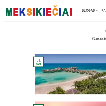
Skip
to
BLOGAS
PA
content
Garsusis
31
Sau