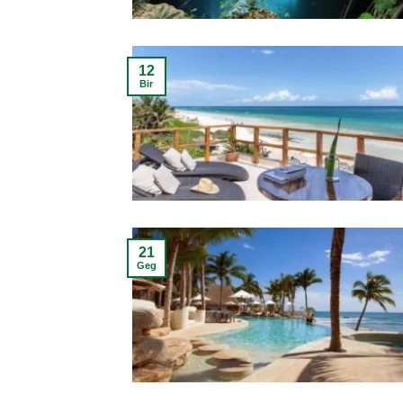
12
Bir
21
Geg